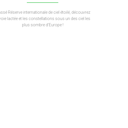
assé Réserve internationale de ciel étoilé, découvrez
voie lactée et les constellations sous un des ciel les
plus sombre d’Europe !