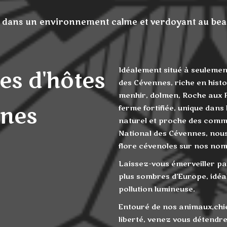
 dans un environnement calme et verdoyant au beau
Idéalement situé à seulemen
es d'hôtes
des Cévennes, riche en hist
menhir, dolmen, Roche aux Fé
nes
ferme fortifiée, unique dans 
naturel et proche des commo
National des Cévennes, nous 
flore cévenoles sur nos no
Laissez-vous émerveiller par 
plus sombres d’Europe, idéal
pollution lumineuse.
Entouré de nos animaux,chie
liberté, venez vous détendr